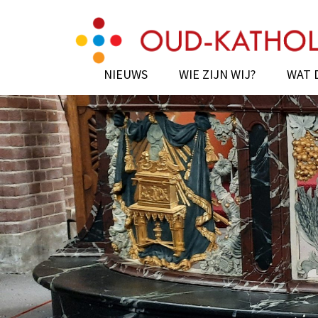
Skip
Oud-Katholiek Enkh
to
content
(Press
NIEUWS
WIE ZIJN WIJ?
WAT 
Enter)