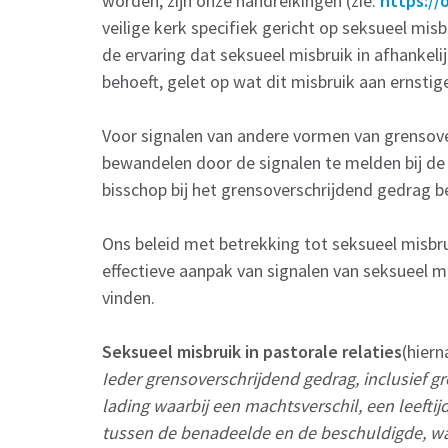
worden, zijn onze handreikingen (zie:
https://
veilige kerk specifiek gericht op seksueel misb
de ervaring dat seksueel misbruik in afhankeli
behoeft, gelet op wat dit misbruik aan ernstig
Voor signalen van andere vormen van grensov
bewandelen door de signalen te melden bij de p
bisschop bij het grensoverschrijdend gedrag b
Ons beleid met betrekking tot seksueel misbrui
effectieve aanpak van signalen van seksueel mi
vinden.
Seksueel misbruik in pastorale relaties
(hier
Ieder grensoverschrijdend gedrag, inclusief g
lading waarbij een machtsverschil, een leeftij
tussen de benadeelde en de beschuldigde, wa