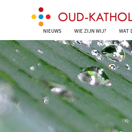
Skip
Oud-Katholiek Enkh
to
content
(Press
NIEUWS
WIE ZIJN WIJ?
WAT 
Enter)