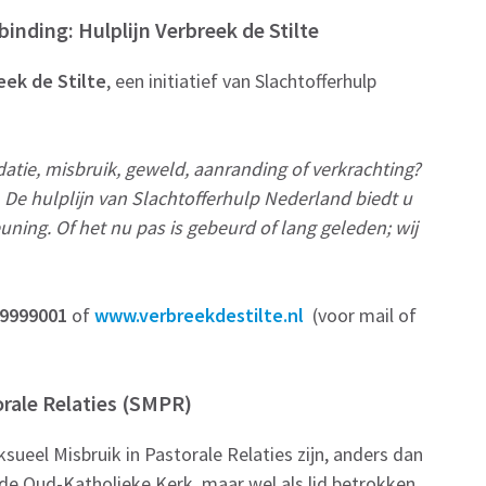
nding: Hulplijn Verbreek de Stilte
eek de Stilte
, een initiatief van Slachtofferhulp
atie, misbruik, geweld, aanranding of verkrachting?
e. De hulplijn van Slachtofferhulp Nederland biedt u
uning. Of het nu pas is gebeurd of lang geleden; wij
-9999001
of
www.verbreekdestilte.nl
(voor mail of
rale Relaties (SMPR)
eel Misbruik in Pastorale Relaties zijn, anders dan
de Oud-Katholieke Kerk, maar wel als lid betrokken