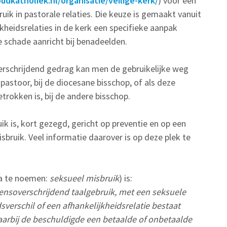
oudkatholiek.nl/organisatie/veilige-kerk/
) voor een
ruik in pastorale relaties. Die keuze is gemaakt vanuit
jkheidsrelaties in de kerk een specifieke aanpak
e schade aanricht bij benadeelden.
erschrijdend gedrag kan men de gebruikelijke weg
astoor, bij de diocesane bisschop, of als deze
etrokken is, bij de andere bisschop.
k is, kort gezegd, gericht op preventie en op een
sbruik. Veel informatie daarover is op deze plek te
na te noemen:
seksueel misbruik
) is:
rensoverschrijdend taalgebruik, met een seksuele
dsverschil of een afhankelijkheidsrelatie bestaat
arbij de beschuldigde een betaalde of onbetaalde