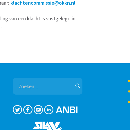
naar:
klachtencommissie@okkn.nl
.
ing van een klacht is vastgelegd in
N
.
Zoeken
naar: