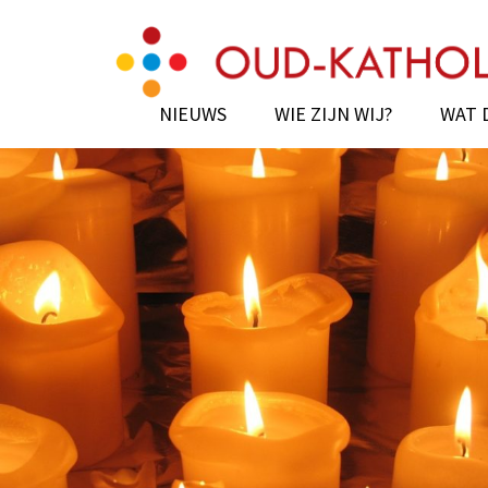
Skip
Oud-Katholiek Enkh
to
content
(Press
NIEUWS
WIE ZIJN WIJ?
WAT 
Enter)