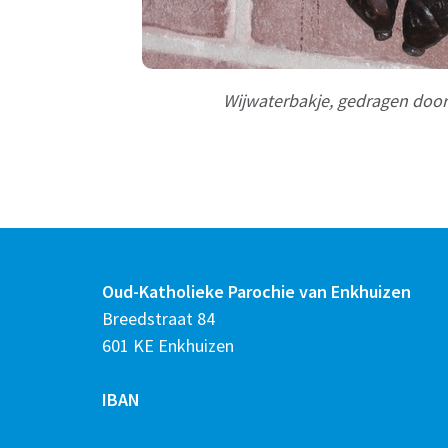
Wijwaterbakje, gedragen door
Oud-Katholieke Parochie van Enkhuizen
Breedstraat 84
601 KE Enkhuizen
IBAN